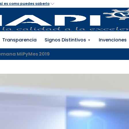
 Propiedad Industrial 
Transparencia
Signos Distintivos
Invenciones
▼
 Semana MiPyMes 2019