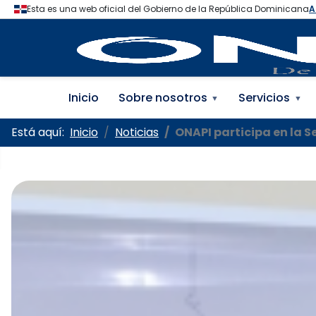
Oficina Nacional de la
Inicio
Sobre nosotros
Servicios
▼
▼
Está aquí:
Inicio
Noticias
ONAPI participa en la